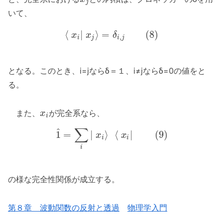
j
いて、
⟨
|
⟩
=
(
8
)
x
x
δ
,
i
j
i
j
となる。このとき、i=jならδ＝１、i≠jならδ=0の値をと
る。
また、
が完全系なら、
x
i
∑
^
1
=
|
⟩
⟨
|
(
9
)
x
x
i
i
i
の様な完全性関係が成立する。
第８章 波動関数の反射と透過
物理学入門