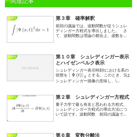
関連記事
第３章 確率解釈
物理学
前回の議論では、波動関数が従うシュレ
ディンガー方程式を導出しました。 さ
て、波動関数は理論の都合上、虚数を含
む複素関数でした。しかしながら、実際
に我々が観測できる位置や運動量等のパ
ラメーターは、虚数では無く実数で
す。 この問題をどう解釈につ...
第１０章 シュレディンガー表示
物理学
とハイゼンベルク表示
シュレディンガー表示時刻tにおける系の
|
Ψ
(
)
⟩
状態を
とする。このとき、Sは
t
S
シュレディンガー描像の意味し、\
(\left|\lef...
第２章 シュレディンガー方程式
物理学
量子力学で最も有名と思われる方程式、
シュレディンガー方程式の導出方法につ
いて話です。波動関数 前回の議論で、
電子は物質と波の性質も持つと言う話を
した。そこで、電子を波束と言う波と解
釈し、その性質を示す波導関数を導入す
る。 まずは、古典力学的...
第６章 変数分離法
物理学