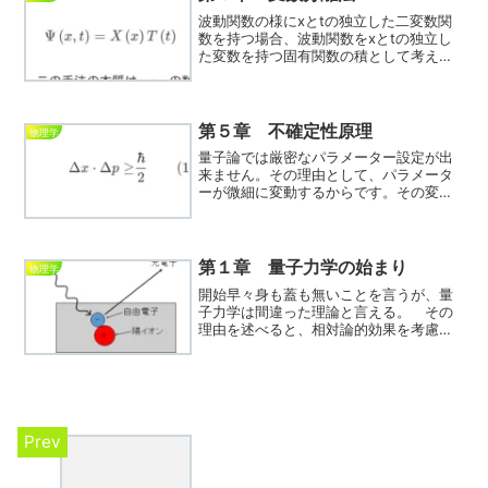
波動関数の様にxとtの独立した二変数関
数を持つ場合、波動関数をxとtの独立し
た変数を持つ固有関数の積として考える
ことができる。この手法を変数分離法と
言う。変数分離 具体的に、位置に依存
する関数をX、時間に依存する関数をTと
して、一次元の波動...
第５章 不確定性原理
物理学
量子論では厳密なパラメーター設定が出
来ません。その理由として、パラメータ
ーが微細に変動するからです。その変動
をゆらぎと言います。ゆらぎ 古典力学
と量子力学における、決定的な違いは位
置が完全に決定出来るかどうかであ
る。 量子力学では、物質が波...
第１章 量子力学の始まり
物理学
開始早々身も蓋も無いことを言うが、量
子力学は間違った理論と言える。 その
理由を述べると、相対論的効果を考慮せ
ず、場の励起状態ではなく波束を粒子と
考える点などがある。 しかしながら、
量子力学はエネルギー領域の低い我々の
身近な所で、多くの物理現...