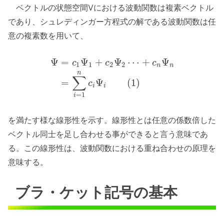
ベクトルの状態空間Vにおける波動関数は複素ベクトル
であり、シュレディンガー方程式の解である波動関数は任
意の複素数を用いて、
Ψ
=
Ψ
+
Ψ
⋯
+
Ψ
c
c
c
1
1
2
2
n
n
n
∑
=
Ψ
(
1
)
c
i
i
=
1
i
を満たす様な線形性を示す。線形性とは任意の係数倍した
ベクトル同士を足し合わせる事ができると言う意味であ
る。この線形性は、波動関数における重ね合わせの原理を
意味する。
ブラ・ケット記号の基本