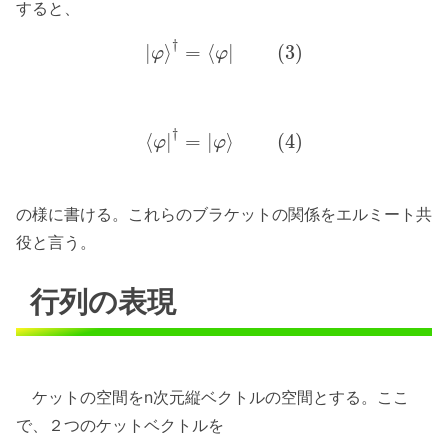
すると、
†
|
⟩
=
⟨
|
(
3
)
φ
φ
†
⟨
|
=
|
⟩
(
4
)
φ
φ
の様に書ける。これらのブラケットの関係をエルミート共
役と言う。
行列の表現
ケットの空間をn次元縦ベクトルの空間とする。ここ
で、２つのケットベクトルを