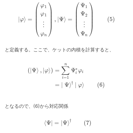
⎛
⎞
⎛
⎞
Ψ
φ
1
1
⎜
⎟
⎜
⎟
⎜
⎟
⎜
⎟
Ψ
φ
⎜
⎟
⎜
⎟
1
2
|
⟩
=
,
|
Ψ
⟩
=
(
5
)
⎜
⎟
⎜
⎟
φ
⋮
⋮
⎝
⎠
⎝
⎠
Ψ
φ
n
n
と定義する。ここで、ケットの内積を計算すると、
n
∑
∗
(
|
Ψ
⟩
,
|
⟩
)
=
Ψ
φ
φ
i
i
=
1
i
†
=
|
Ψ
⟩
|
⟩
(
6
)
φ
となるので、(6)から対応関係
†
⟨
Ψ
|
=
|
Ψ
⟩
(
7
)