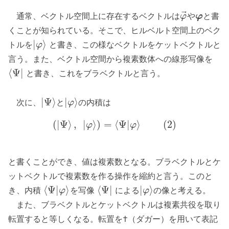
⃗
通常、ベクトル空間上に存在するベクトルは
や
と書
φ
φ
くことが知られている。そこで、ヒルベルト空間上のベク
|
⟩
トルを
と書き、この様なベクトルをケットベクトルと
φ
言う。また、ベクトル空間から複素数体への線形写像を
⟨
Ψ
|
と書き、これをブラベクトルと言う。
|
Ψ
⟩
|
⟩
次に、
と
の内積は
φ
(
|
Ψ
⟩
,
|
⟩
)
=
⟨
Ψ
|
⟩
(
2
)
φ
φ
と書くことができ、値は複素数となる。ブラベクトルとケ
ットベクトルで複素数を作る操作を縮約と言う。このと
⟨
Ψ
|
⟩
⟨
Ψ
|
|
⟩
き、内積
を写像
による
の像と考える。
φ
φ
また、ブラベクトルとケットベクトルは複素共役を取り
転置すると等しくなる。転置を†（ダガー）を用いて表記