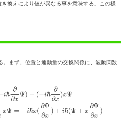
置き換えにより値が異なる事を意味する。この様
る。まず、位置と運動量の交換関係に、波動関数
∂
∂
ħ
ħ
−
Ψ
)
−
(
−
)
Ψ
i
i
x
∂
∂
x
x
∂
Ψ
∂
Ψ
ħ
ħ
Ψ
=
−
(
)
+
(
Ψ
+
)
x
i
x
i
x
∂
∂
x
x
x