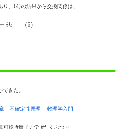
り、(4)の結果から交換関係は、
ħ
=
(
5
)
i
ができた。
章 不確定性原理
物理学入門
#非可換 #量子力学 #たくぶつり