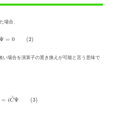
た場合、
Ψ
=
0
(
2
)
無い場合を演算子の置き換えが可能と言う意味で
^
=
Ψ
(
3
)
i
C