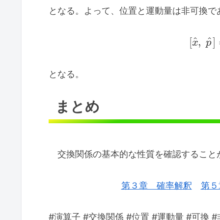
となる。よって、位置と運動量は非可換であ
^
^
[
,
]
x
p
となる。
まとめ
交換関係の基本的な性質を確認すること
第３章 確率解釈
第５
#演算子 #交換関係 #位置 #運動量 #可換 