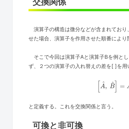
交換関係
演算子の構造は微分などが含まれており
せた場合、演算子を作用させた順番により
そこで今回は演算子Aと演算子Bを例とし
ず、２つの演算子の入れ替えの差を[ ]を用
[
]
^
^
,
=
A
B
と定義する。これを交換関係と言う。
可換と非可換