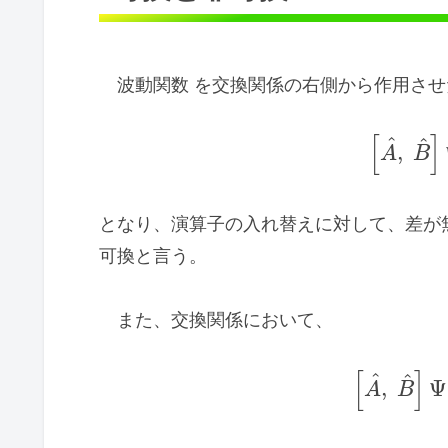
波動関数 を交換関係の右側から作用させ
[
]
^
^
,
A
B
となり、演算子の入れ替えに対して、差が
可換と言う。
また、交換関係において、
[
]
^
^
,
Ψ
A
B