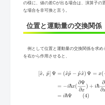
の様に、値の差Cが出る場合は、演算子の
な場合を非可換と言う。
位置と運動量の交換関係
例として位置と運動量の交換関係を求め
を右から作用させると、
^
^
^
^
^
^
[
,
]
Ψ
=
(
−
)
Ψ
=
(
x
p
x
p
p
x
x
∂
Ψ
∂
ħ
ħ
=
−
(
)
+
i
x
i
∂
∂
x
ħ
=
Ψ
(
4
)
i