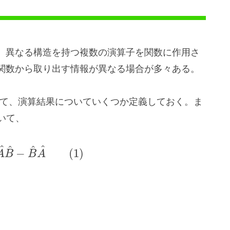
、異なる構造を持つ複数の演算子を関数に作用さ
関数から取り出す情報が異なる場合が多々ある。
て、演算結果についていくつか定義しておく。ま
いて、
^
^
^
^
−
(
1
)
A
B
B
A